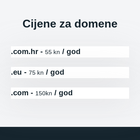
Cijene za domene
.com.hr -
/ god
55 kn
.eu -
/ god
75 kn
.com -
/ god
150kn